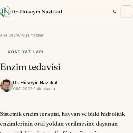
İçeriğe geç
Dr. Hüseyin Nazlıkul
Ana Sayfa
/
Köşe Yazıları
KÖŞE YAZILARI
Enzim tedavisi
Dr. Hüseyin Nazlıkul
06.11.2022
2 dk okuma
Sistemik enzim terapisi, hayvan ve bitki hidrolitik
enzimlerinin oral yoldan verilmesine dayanan