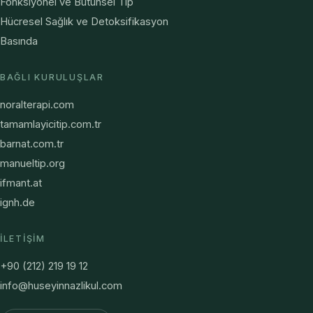
Fonksiyonel ve Bütünsel Tıp
Hücresel Sağlık ve Detoksifikasyon
Basında
BAĞLI KURULUŞLAR
noralterapi.com
tamamlayicitip.com.tr
barnat.com.tr
manueltip.org
ifmant.at
ignh.de
İLETIŞIM
+90 (212) 219 19 12
info@huseyinnazlikul.com