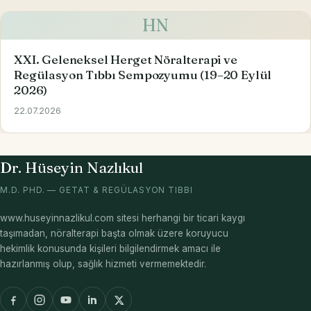
HN
XXI. Geleneksel Herget Nöralterapi ve
Regülasyon Tıbbı Sempozyumu (19–20 Eylül
2026)
22.07.2026
Dr. Hüseyin Nazlıkul
M.D. PHD. — GETAT & REGÜLASYON TIBBI
www.huseyinnazlikul.com sitesi herhangi bir ticari kaygı
taşımadan, nöralterapi başta olmak üzere koruyucu
hekimlik konusunda kişileri bilgilendirmek amacı ile
hazırlanmış olup, sağlık hizmeti vermemektedir.