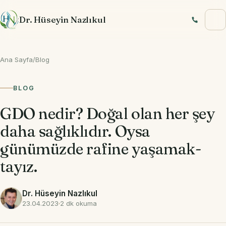
İçeriğe geç
Dr. Hüseyin Nazlıkul
Ana Sayfa
/
Blog
BLOG
GDO nedir? Doğal olan her şey
daha sağlıklıdır. Oysa
günümüzde rafine yaşamak­
tayız.
Dr. Hüseyin Nazlıkul
23.04.2023
2 dk okuma