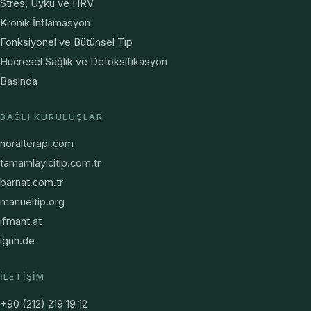
Stres, Uyku ve HRV
Kronik İnflamasyon
Fonksiyonel ve Bütünsel Tıp
Hücresel Sağlık ve Detoksifikasyon
Basında
BAĞLI KURULUŞLAR
noralterapi.com
tamamlayicitip.com.tr
barnat.com.tr
manueltip.org
ifmant.at
ignh.de
İLETIŞIM
+90 (212) 219 19 12