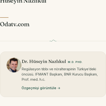
Hüseyin Nazlıkul
Odatv.com
Dr. Hüseyin Nazlıkul
M.D. PHD.
Regülasyon tıbbı ve nöralterapinin Türkiye’deki
öncüsü. IFMANT Başkanı, BNR Kurucu Başkanı,
Prof. med. h.c.
Özgeçmişi görüntüle →