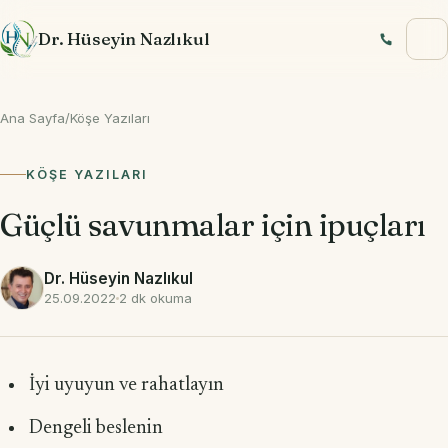
İçeriğe geç
Dr. Hüseyin Nazlıkul
Ana Sayfa
/
Köşe Yazıları
KÖŞE YAZILARI
Güçlü savunmalar için ipuçları
Dr. Hüseyin Nazlıkul
25.09.2022
2 dk okuma
İyi uyuyun ve rahatlayın
Dengeli beslenin