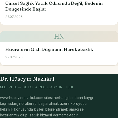
Cinsel Sağlık Yatak Odasında Değil, Bedenin
Dengesinde Başlar
27.07.2026
HN
Hücrelerin Gizli Düşmanı: Hareketsizlik
27.07.2026
Dr. Hüseyin Nazlıkul
M.D. PHD. — GETAT & REGÜLASYON TIBBI
www.huseyinnazlikul.com sitesi herhangi bir ticari kaygı
taşımadan, nöralterapi başta olmak üzere koruyucu
hekimlik konusunda kişileri bilgilendirmek amacı ile
hazırlanmış olup, sağlık hizmeti vermemektedir.