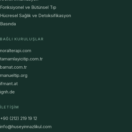
Fonksiyonel ve Bütünsel Tıp
Hücresel Sağlık ve Detoksifikasyon
Basında
BAĞLI KURULUŞLAR
noralterapi.com
tamamlayicitip.com.tr
barnat.com.tr
manueltip.org
ifmant.at
ignh.de
İLETIŞIM
+90 (212) 219 19 12
info@huseyinnazlikul.com