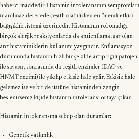
haberci maddedir. Histamin intoleransının semptomları
inanılmaz derecede çeşitli olabi­lirken en önemli etkisi
bağışıklık sistemi üzerinedir. Histaminin rol onadığı
birçok alerjik reaksiyonlarda da antienflamatuar olan
antihistaminiklerin kullanımı yay­gındır. Enflamasyon
durumunda histamin hızlı bir şekilde artıp ilgili patojen
ile savaşır, sonrasında da çeşitli enzimler (DAO ve
HNMT enzimi) ile yıkılıp etkisiz hale gelir. Etkisiz hale
gelemez ise ve bir de üstüne histaminden zengin
beslenirse­niz kişide histamin intoleransı ortaya çıkar.
Histamin intoleransına sebep olan durumlar:
Genetik yatkınlık