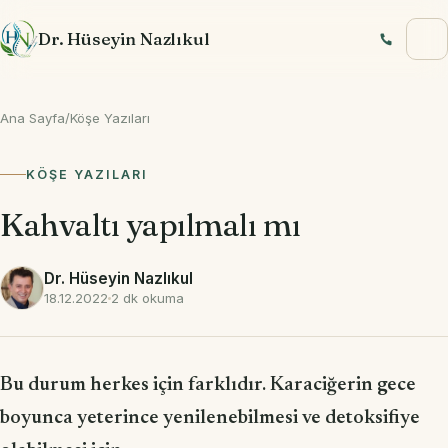
İçeriğe geç
Dr. Hüseyin Nazlıkul
Ana Sayfa
/
Köşe Yazıları
KÖŞE YAZILARI
Kahvaltı yapılmalı mı
Dr. Hüseyin Nazlıkul
18.12.2022
2 dk okuma
Bu durum herkes için farklıdır. Karaciğerin gece
boyunca yeterince ye­nilenebilmesi ve detoksifiye