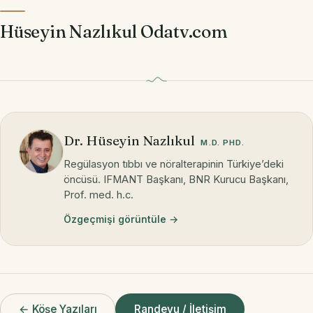
Hüseyin Nazlıkul Odatv.com
Dr. Hüseyin Nazlıkul
M.D. PHD.
Regülasyon tıbbı ve nöralterapinin Türkiye’deki
öncüsü. IFMANT Başkanı, BNR Kurucu Başkanı,
Prof. med. h.c.
Özgeçmişi görüntüle →
← Köşe Yazıları
Randevu / İletişim