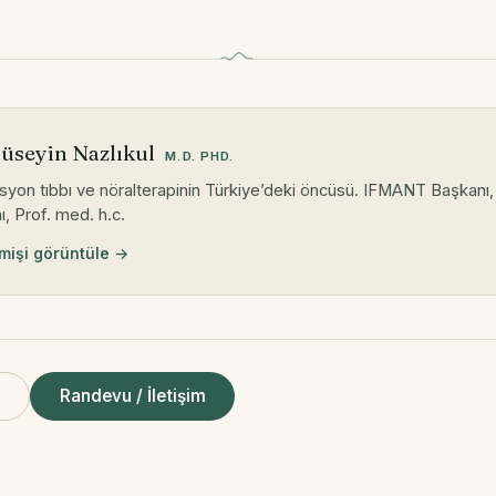
Hüseyin Nazlıkul
M.D. PHD.
syon tıbbı ve nöralterapinin Türkiye’deki öncüsü. IFMANT Başkanı
, Prof. med. h.c.
işi görüntüle →
ı
Randevu / İletişim