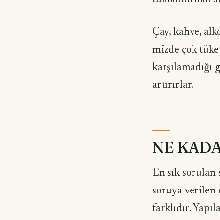
Çay, kahve, alk
mizde çok tüket
karşılamadı­ğı g
artırırlar.
NE KADA
En sık sorulan 
soruya verilen c
farklı­dır. Yapı