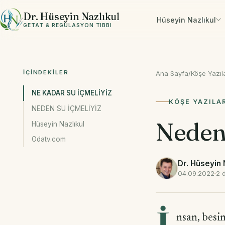
İçeriğe geç
Dr. Hüseyin Nazlıkul
Hüseyin Nazlıkul
GETAT & REGÜLASYON TIBBI
İÇINDEKILER
Ana Sayfa
/
Köşe Yazıla
NE KADAR SU İÇMELİYİZ
KÖŞE YAZILA
NEDEN SU İÇMELİYİZ
Neden 
Hüseyin Nazlıkul
Odatv.com
Dr. Hüseyin 
04.09.2022
2 
nsan, besi