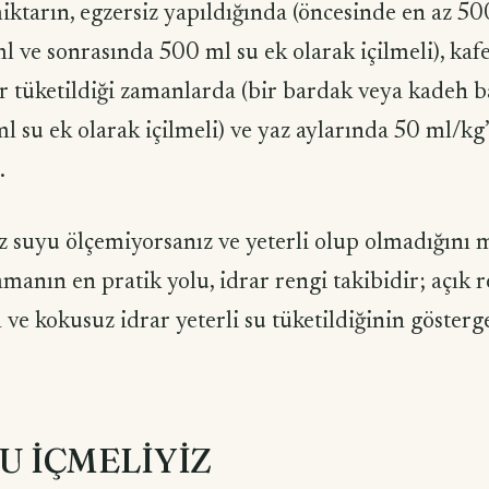
iktarın, egzersiz yapıldığında (öncesinde en az 50
l ve sonrasında 500 ml su ek olarak içilmeli), kafe
er tüke­tildiği zamanlarda (bir bardak veya kadeh b
 su ek olarak içilmeli) ve yaz aylarında 50 ml/kg
.
z suyu ölçemiyorsanız ve yeterli olup olmadığını 
manın en pratik yolu, idrar rengi takibidir; açık r
 ve kokusuz idrar yeterli su tüketildiğinin gösterge
U İÇMELİYİZ