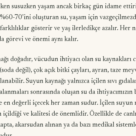
rken susuzken yaşam ancak birkaç gün idame ettiril
0-70’ini oluşturan su, yaşam için vazgeçilmezdi
 farklılıklar gös­terir ve yaş ilerledikçe azalır. Her
da görevi ve önemi aynı kalır.
ağı doğadır, vücudun ihtiyacı olan su kaynakları ca
oda değil), çok açık bitki çayları, ayran, taze mey
ğlanabilir. Suyun kaynağı yalnızca içilen sıvı gıdala
alanmaları sonrasında oluşan su da ihtiyacımızın 
de en değerli içecek her zaman sudur. İçilen suyun 
içildiği ve kalitesi de önemlidir. Özellikle de canl
kapta, akarsudan alınan ya da bazı medikal sistemle
udur.