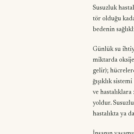
Susuzluk hastal
tör olduğu kada
bedenin sağlık
Günlük su ihti
miktarda oksije
gelir); hücrele
ğışıklık sistem
ve hastalıklara 
yoldur. Susuzlu
hastalıkta ya d
İnsanın yaşamın