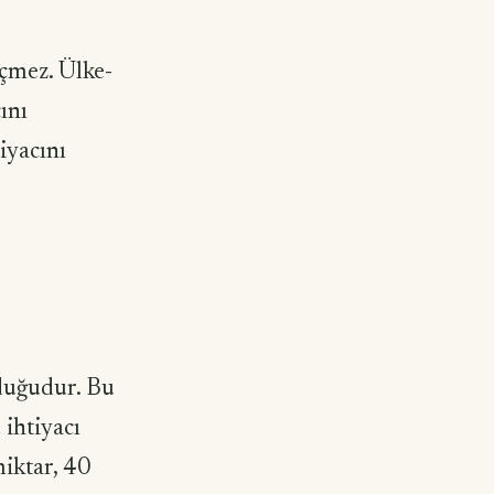
eçmez. Ülke­
ını
tiyacını
lduğudur. Bu
 ihtiyacı
miktar, 40