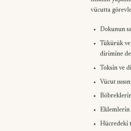
vücutta görevle
Dokunun sağ
Tükürük ve 
dirimine de
Toksin ve d
Vücut ısısın
Böbreklerin 
Eklemlerin 
Hücredeki t