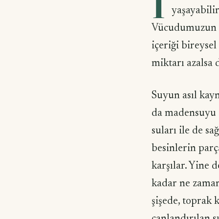
İ
yaşayabili
Vücudumuzun %6
içeriği bireysel
miktarı azalsa 
Suyun asıl kayn
da madensuyu (s
suları ile de sa
besinlerin parç
karşılar. Yine 
kadar ne zaman 
şişede, toprak 
canlandırılan s