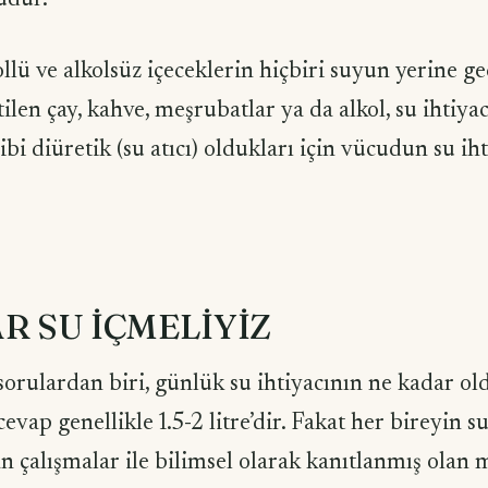
ollü ve alkolsüz içeceklerin hiçbiri suyun yerine g
ilen çay, kahve, meşrubatlar ya da alkol, su ihtiyac
ibi diüretik (su atıcı) oldukları için vücudun su ih
R SU İÇMELİYİZ
sorulardan biri, günlük su ihtiyacının ne kadar o
evap genellikle 1.5-2 litre’dir. Fakat her bireyin su
lan çalışmalar ile bilimsel olarak kanıtlanmış olan 