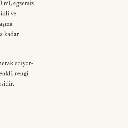
0 ml, egzersiz
inli ve
aşına
’a kadar
merak ediyor­
enkli, rengi
sidir.