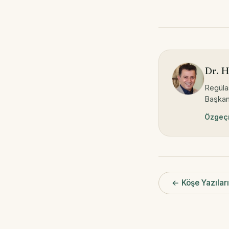
Dr. 
Regüla
Başkanı
Özgeçm
← Köşe Yazılar