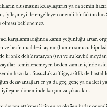
ıkların oluşmasını kolaylaştırıcı ya da zemin hazırl
r, iyileşmeyi de engelleyen önemli bir faktördür. 
lı olması beklenemez.
yacı karşılanmadığında kanın yoğunluğu artar, org
n ve besin maddesi taşınır (bunun sonucu hipoksi 
rde kronik dehidratasyon (sıvı ve su kaybı) meydana
i zayıflar, temizlenemeyen beden zaman içinde asidi
zemin hazırlar. Susuzluk asitliğe, asitlik de hastalı
ğun dezavantajları er ya da geç, genç ya da ileri ya
a iyi­leşme döneminde karşımıza çıkacaktır.
ı devam ettirmesi için en az oksijen kadar önemli