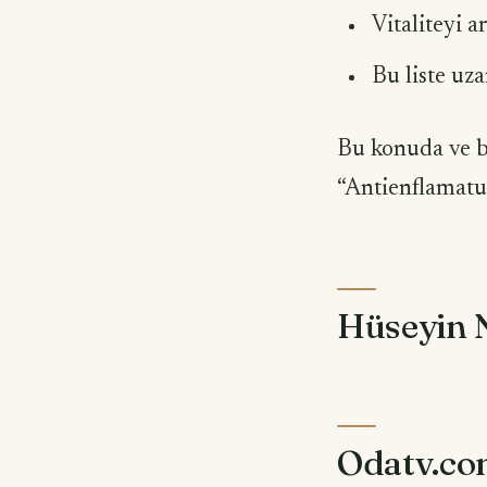
Vitaliteyi ar
Bu liste uza
Bu konuda ve b
“Antienflamatu
Hüseyin 
Odatv.c