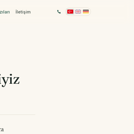
ıları
İletişim
yiz
ca