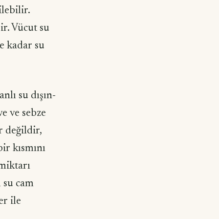
ebilir.
r. Vücut su
 ne kadar su
nlı su dışın­
ve ve sebze
r değildir,
bir kısmını
miktarı
ı su cam
r ile