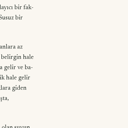
ayıcı bir fak­
Susuz bir
anlara az
belirgin hale
 gelir ve ba­
k hale gelir
klara giden
şta,
 olan suyun,