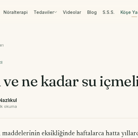
Nöralterapi
Tedaviler
Videolar
Blog
S.S.S.
Köşe Yaz
rı
RI
ve ne kadar su içmeli
Nazlıkul
dk okuma
n maddelerinin eksikliğinde haftalarca hatta yıllar