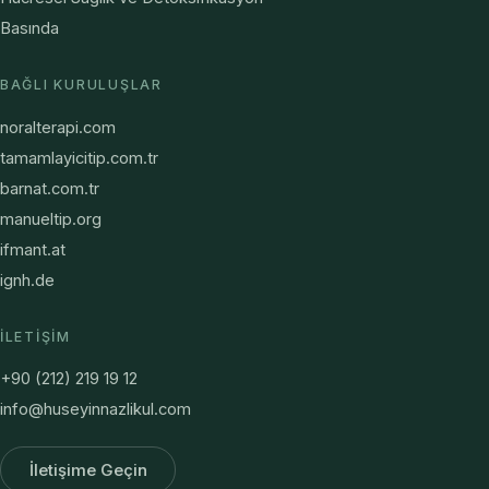
Basında
BAĞLI KURULUŞLAR
noralterapi.com
tamamlayicitip.com.tr
barnat.com.tr
manueltip.org
ifmant.at
ignh.de
İLETIŞIM
+90 (212) 219 19 12
info@huseyinnazlikul.com
İletişime Geçin