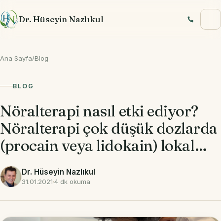
İçeriğe geç
Dr. Hüseyin Nazlıkul
Ana Sayfa
/
Blog
BLOG
Nöralterapi nasıl etki ediyor?
Nöralterapi çok düşük dozlarda
(procain veya lidokain) lokal…
Dr. Hüseyin Nazlıkul
31.01.2021
4 dk okuma