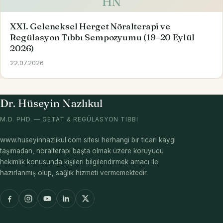
HN
XXI. Geleneksel Herget Nöralterapi ve
Regülasyon Tıbbı Sempozyumu (19–20 Eylül
2026)
22.07.2026
Dr. Hüseyin Nazlıkul
M.D. PHD. — GETAT & REGÜLASYON TIBBI
www.huseyinnazlikul.com sitesi herhangi bir ticari kaygı
taşımadan, nöralterapi başta olmak üzere koruyucu
hekimlik konusunda kişileri bilgilendirmek amacı ile
hazırlanmış olup, sağlık hizmeti vermemektedir.