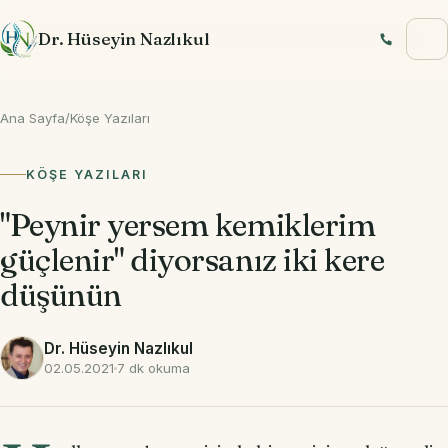
İçeriğe geç
Dr. Hüseyin Nazlıkul
Ana Sayfa
/
Köşe Yazıları
KÖŞE YAZILARI
"Peynir yersem kemiklerim
güçlenir" diyorsanız iki kere
düşünün
Dr. Hüseyin Nazlıkul
02.05.2021
7 dk okuma