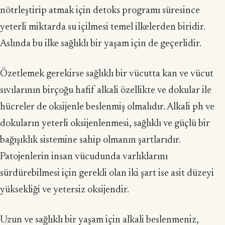
nötrleştirip atmak için detoks programı süresince
yeterli miktarda su içilmesi temel ilkelerden biridir.
Aslında bu ilke sağlıklı bir yaşam için de geçerlidir.
Özetlemek gerekirse sağlıklı bir vücutta kan ve vücut
sıvılarının birçoğu hafif alkali özellikte ve dokular ile
hücreler de oksijenle beslenmiş olmalıdır. Alkali ph ve
dokuların yeterli oksijenlenmesi, sağlıklı ve güçlü bir
bağışıklık sistemine sahip olmanın şartlarıdır.
Patojenlerin insan vücudunda varlıklarını
sürdürebilmesi için gerekli olan iki şart ise asit düzeyi
yüksekliği ve yetersiz oksijendir.
Uzun ve sağlıklı bir yaşam için alkali beslenmeniz,