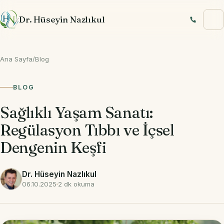
İçeriğe geç
Dr. Hüseyin Nazlıkul
Ana Sayfa
/
Blog
BLOG
Sağlıklı Yaşam Sanatı:
Regülasyon Tıbbı ve İçsel
Dengenin Keşfi
Dr. Hüseyin Nazlıkul
06.10.2025
2 dk okuma