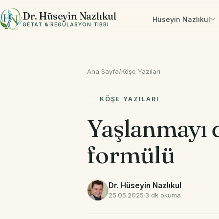
İçeriğe geç
Dr. Hüseyin Nazlıkul
Hüseyin Nazlıkul
GETAT & REGÜLASYON TIBBI
Ana Sayfa
/
Köşe Yazıları
KÖŞE YAZILARI
Yaşlanmayı
formülü
Dr. Hüseyin Nazlıkul
25.05.2025
3 dk okuma