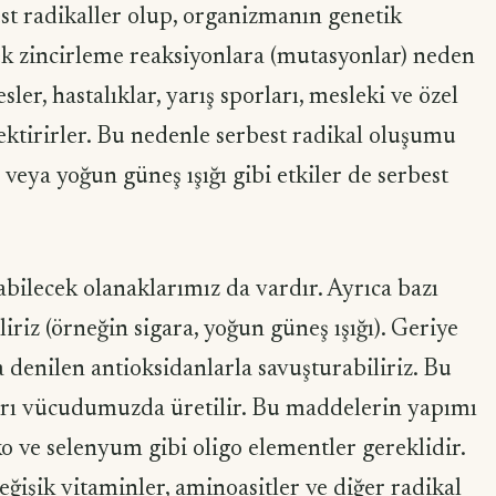
est radikaller olup, organizmanın genetik
cek zincirleme reaksiyonlara (mutasyonlar) neden
esler, hastalıklar, yarış sporları, mesleki ve özel
rektirirler. Bu nedenle serbest radikal oluşumu
 veya yoğun güneş ışığı gibi etkiler de serbest
yabilecek olanaklarımız da vardır. Ayrıca bazı
iriz (örneğin sigara, yoğun güneş ışığı). Geriye
a denilen antioksidanlarla savuşturabiliriz. Bu
rı vücudumuzda üretilir. Bu maddelerin yapımı
o ve selenyum gibi oligo elementler gereklidir.
ğişik vitaminler, aminoasitler ve diğer radikal