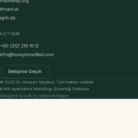
manueltip.org
ifmant.at
ignh.de
İLETIŞIM
+90 (212) 219 19 12
info@huseyinnazlikul.com
İletişime Geçin
© 2025 Dr. Hüseyin Nazlıkul. Tüm hakları saklıdır.
KVKK Aydınlatma Metni
Bilgi Güvenliği Politikası
Designed & built by Optimum Bilişim