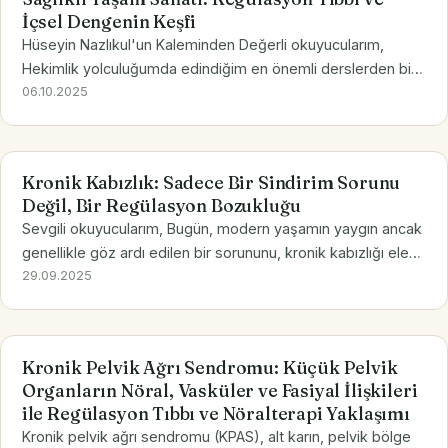
İçsel Dengenin Keşfi
Hüseyin Nazlıkul'un Kaleminden Değerli okuyucularım,
Hekimlik yolculuğumda edindiğim en önemli derslerden biri,
sağlığın sadece hastalığın yokluğu olmadığını, aksine
06.10.2025
bedenin, zihnin ve ruhun birbiriyle uyumlu bir…
Kronik Kabızlık: Sadece Bir Sindirim Sorunu
Değil, Bir Regülasyon Bozukluğu
Sevgili okuyucularım, Bugün, modern yaşamın yaygın ancak
genellikle göz ardı edilen bir sorununu, kronik kabızlığı ele
almak istiyorum. Birçok kişi için bu durum sadece "ara sıra
29.09.2025
yaşanan bir rahatsızlık" gibi görünse…
Kronik Pelvik Ağrı Sendromu: Küçük Pelvik
Organların Nöral, Vasküler ve Fasiyal İlişkileri
ile Regülasyon Tıbbı ve Nöralterapi Yaklaşımı
Kronik pelvik ağrı sendromu (KPAS), alt karın, pelvik bölge