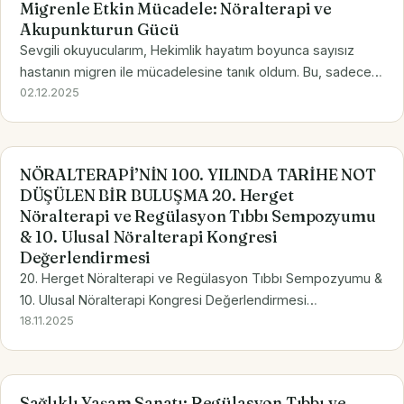
Migrenle Etkin Mücadele: Nöralterapi ve
Akupunkturun Gücü
Sevgili okuyucularım, Hekimlik hayatım boyunca sayısız
hastanın migren ile mücadelesine tanık oldum. Bu, sadece
bir baş ağrısı olmaktan öte, yaşam kalitesini derinden
02.12.2025
etkileyen, kimi zaman dayanılmaz boyutlara ulaşan…
NÖRALTERAPİ’NİN 100. YILINDA TARİHE NOT
DÜŞÜLEN BİR BULUŞMA 20. Herget
Nöralterapi ve Regülasyon Tıbbı Sempozyumu
& 10. Ulusal Nöralterapi Kongresi
Değerlendirmesi
20. Herget Nöralterapi ve Regülasyon Tıbbı Sempozyumu &
10. Ulusal Nöralterapi Kongresi Değerlendirmesi
Nöralterapi’nin temellerinin Ferdinand ve Walter Huneke
18.11.2025
tarafından 1920’lerde atılmasının üzerinden neredeyse
tam…
Sağlıklı Yaşam Sanatı: Regülasyon Tıbbı ve