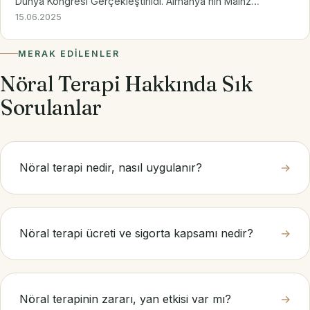
Dünya Kongresi Gerçekleştirildi. Almanya’nın Mainz
kentinde, Nöralterapi’nin 100. yılı onuruna düzenlenen
15.06.2025
uluslararası kongrede, dünya genelinden yüzlerce…
MERAK EDILENLER
Nöral Terapi Hakkında Sık
Sorulanlar
Nöral terapi nedir, nasıl uygulanır?
→
Nöral terapi ücreti ve sigorta kapsamı nedir?
→
Nöral terapinin zararı, yan etkisi var mı?
→