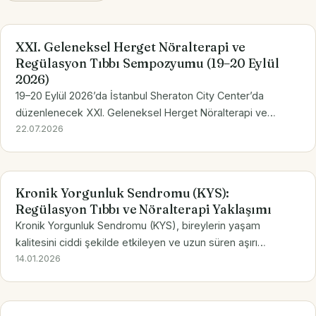
XXI. Geleneksel Herget Nöralterapi ve
Regülasyon Tıbbı Sempozyumu (19–20 Eylül
2026)
19–20 Eylül 2026’da İstanbul Sheraton City Center’da
düzenlenecek XXI. Geleneksel Herget Nöralterapi ve
Regülasyon Tıbbı Sempozyumu’na davetlisiniz. Bu yılki
22.07.2026
tema: Otonom Sinir Sisteminin Nöralterapi ile Modülasyonu.
Kronik Yorgunluk Sendromu (KYS):
Regülasyon Tıbbı ve Nöralterapi Yaklaşımı
Kronik Yorgunluk Sendromu (KYS), bireylerin yaşam
kalitesini ciddi şekilde etkileyen ve uzun süren aşırı
yorgunluk, kas-iskelet ağrıları, uyku bozuklukları, bilişsel
14.01.2026
işlev bozuklukları ve immünolojik dengesizlikler gibi…