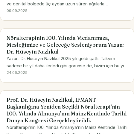
ve genital bölgede üç aydan uzun süren ağrılarla
karakterize, yaygın ve multifaktöriyel bir durumdur. KPAS’nin
09.09.2025
altında, küçük pelvik organların (rahim,…
Nöralterapinin 100. Yılında Vicdanımıza,
Mesleğimize ve Geleceğe Sesleniyorum Yazan:
Dr. Hüseyin Nazlıkul
Yazan: Dr. Hüseyin Nazlıkul 2025 yılı geldi çattı. Takvim
sadece bir yıl daha ilerledi gibi görünse de, bizim için bu yıl
çok daha derin, çok daha anlamlı: Nöralterapi 100 yaşında.
24.06.2025
Bir yüzyıldır, binlerce hekimin ve…
Prof. Dr. Hüseyin Nazlikul, IFMANT
Başkanlığına Yeniden Seçildi Nöralterapi’nin
100. Yılında Almanya’nın Mainz Kentinde Tarihi
Dünya Kongresi Gerçekleştirildi.
Nöralterapi’nin 100. Yılında Almanya’nın Mainz Kentinde Tarihi