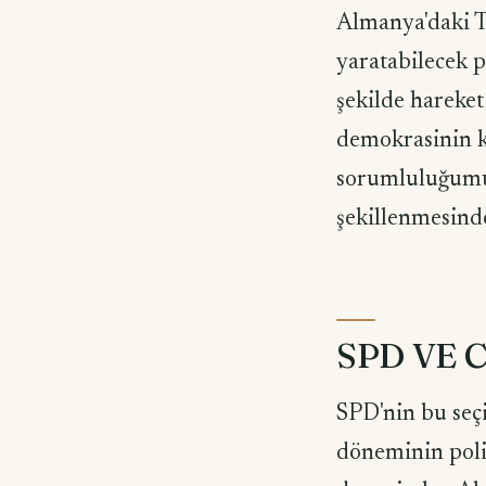
Almanya'daki Tü
yaratabilecek p
şekilde hareket
demokrasinin k
sorumluluğumuz
şekillenmesinde
SPD VE
SPD'nin bu seç
döneminin poli