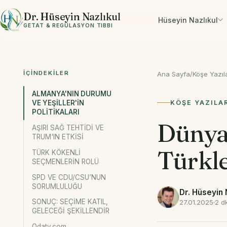
İçeriğe geç
Dr. Hüseyin Nazlıkul
Hüseyin Nazlıkul
GETAT & REGÜLASYON TIBBI
İÇINDEKILER
Ana Sayfa
/
Köşe Yazıla
ALMANYA'NIN DURUMU
KÖŞE YAZILA
VE YEŞİLLER'İN
POLİTİKALARI
Dünya 
AŞIRI SAĞ TEHTİDİ VE
TRUM'IN ETKİSİ
Türkle
TÜRK KÖKENLİ
SEÇMENLERİN ROLÜ
SPD VE CDU/CSU’NUN
SORUMLULUĞU
Dr. Hüseyin 
SONUÇ: SEÇİME KATIL,
27.01.2025
2 d
GELECEĞİ ŞEKİLLENDİR
Odatv.com