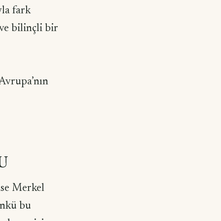
la fark
e bilinçli bir
 Avrupa’nın
U
ise Merkel
ünkü bu