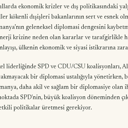
llarda ekonomik krizler ve dış politikasındaki ya
iller kökenli dışişleri bakanlarının sert ve esnek o
lmanya’nın geleneksel diplomasi dengesini kaybet
enerji krizine neden olan kararlar ve tarafgirlikle
nlayışı, ülkenin ekonomik ve siyasi istikrarına zara
l liderliğinde SPD ve CDU/CSU koalisyonları, A
rakmayacak bir diplomasi ustalığıyla yönetirken,
manya, daha akil ve sağlam bir diplomasiye olan i
 noktada SPD'nin, büyük koalisyon döneminden çık
etkili politikalar üretmesi gerekiyor.