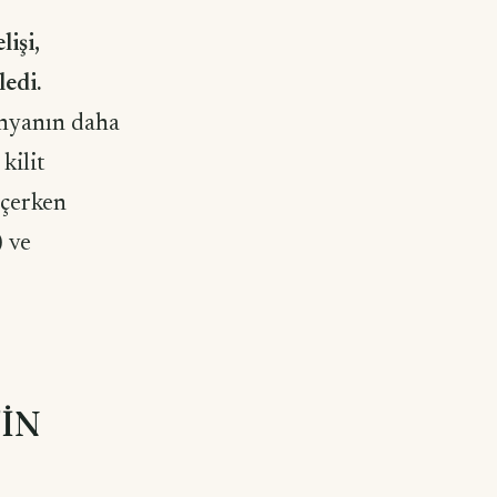
işi,
ledi.
ünyanın daha
kilit
eçerken
) ve
İN