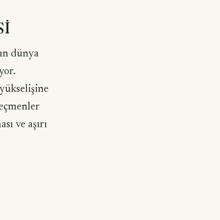
Sİ
'ın dünya
yor.
 yükselişine
seçmenler
ası ve aşırı