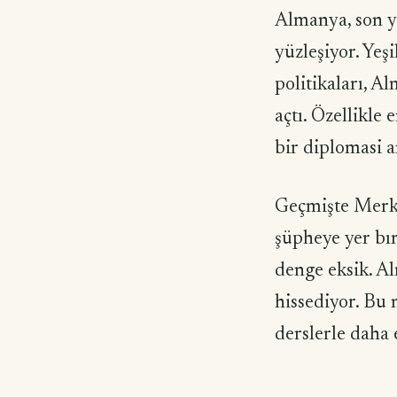
Almanya, son yı
yüzleşiyor. Yeş
politikaları, A
açtı. Özellikle 
bir diplomasi a
Geçmişte Merke
şüpheye yer bı
denge eksik. Al
hissediyor. Bu
derslerle daha 