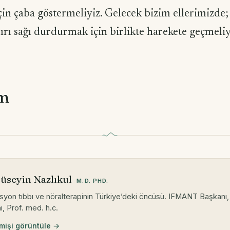
çin çaba göstermeliyiz. Gelecek bizim ellerimizde
rı sağı durdurmak için birlikte harekete geçmeliy
om
Hüseyin Nazlıkul
M.D. PHD.
syon tıbbı ve nöralterapinin Türkiye’deki öncüsü. IFMANT Başkanı
, Prof. med. h.c.
işi görüntüle →