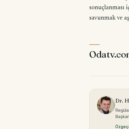
sonuçlanması i
savunmak ve aşı
Odatv.c
Dr. 
Regüla
Başkanı
Özgeçm