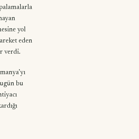
lpalamalarla
lmayan
mesine yol
 hareket eden
r verdi.
lmanya’yı
 bugün bu
htiyacı
ardığı