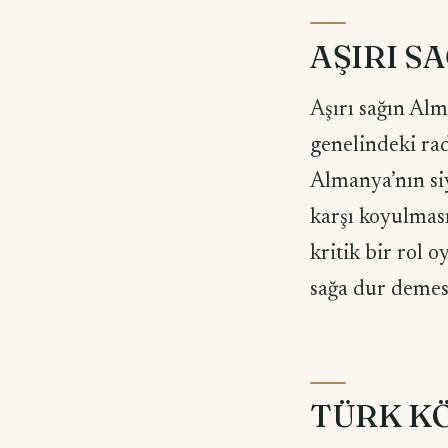
AŞIRI S
Aşırı sağın Alm
genelindeki rad
Almanya’nın siy
karşı koyulmas
kritik bir rol 
sağa dur demesi
TÜRK K