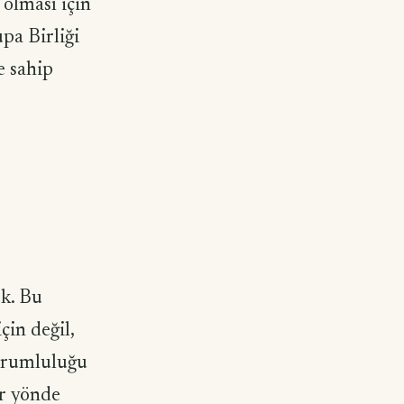
olması için
pa Birliği
e sahip
ek. Bu
çin değil,
sorumluluğu
r yönde