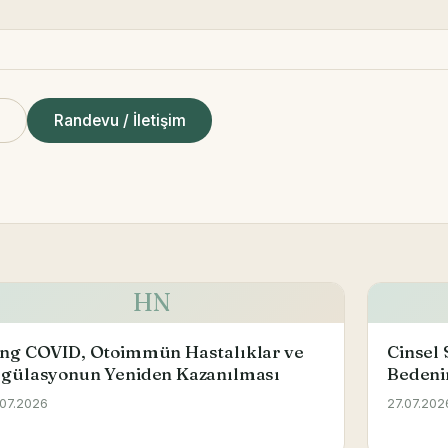
ı
Randevu / İletişim
HN
ng COVID, Otoimmün Hastalıklar ve
Cinsel 
gülasyonun Yeniden Kazanılması
Bedeni
.07.2026
27.07.202