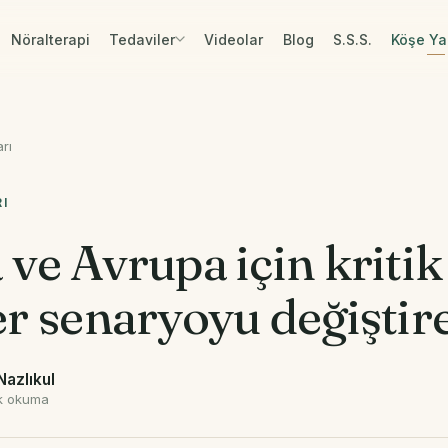
Nöralterapi
Tedaviler
Videolar
Blog
S.S.S.
Köşe Yaz
rı
RI
ve Avrupa için kritik 
r senaryoyu değiştire
Nazlıkul
k okuma