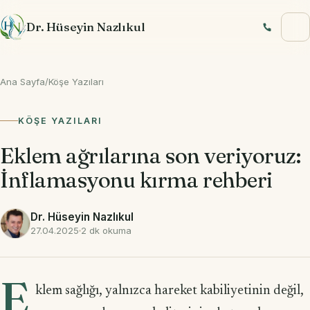
İçeriğe geç
Dr. Hüseyin Nazlıkul
Ana Sayfa
/
Köşe Yazıları
KÖŞE YAZILARI
Eklem ağrılarına son veriyoruz:
İnflamasyonu kırma rehberi
Dr. Hüseyin Nazlıkul
27.04.2025
2 dk okuma
E
klem sağlığı, yalnızca hareket kabiliyetinin değil,