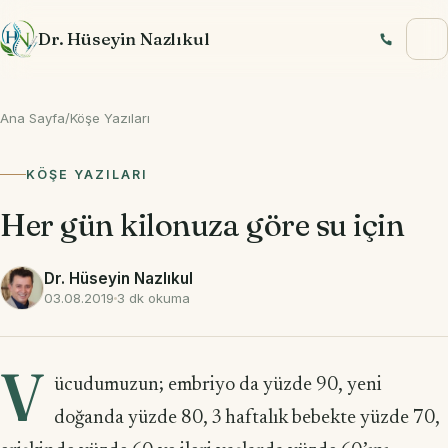
İçeriğe geç
Dr. Hüseyin Nazlıkul
Ana Sayfa
/
Köşe Yazıları
KÖŞE YAZILARI
Her gün kilonuza göre su için
Dr. Hüseyin Nazlıkul
03.08.2019
3 dk okuma
V
ücudumuzun; embriyo da yüzde 90, yeni
doğanda yüzde 80, 3 haftalık bebekte yüzde 70,