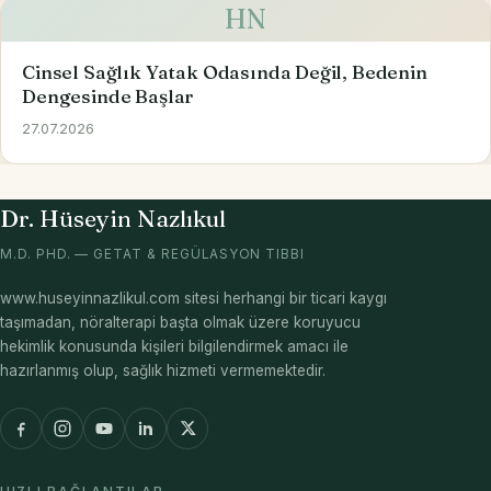
HN
Cinsel Sağlık Yatak Odasında Değil, Bedenin
Dengesinde Başlar
27.07.2026
Dr. Hüseyin Nazlıkul
M.D. PHD. — GETAT & REGÜLASYON TIBBI
www.huseyinnazlikul.com sitesi herhangi bir ticari kaygı
taşımadan, nöralterapi başta olmak üzere koruyucu
hekimlik konusunda kişileri bilgilendirmek amacı ile
hazırlanmış olup, sağlık hizmeti vermemektedir.