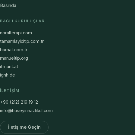
Basında
BAĞLI KURULUŞLAR
noralterapi.com
tamamlayicitip.com.tr
barnat.com.tr
manueltip.org
ifmant.at
ignh.de
İLETIŞIM
+90 (212) 219 19 12
info@huseyinnazlikul.com
İletişime Geçin