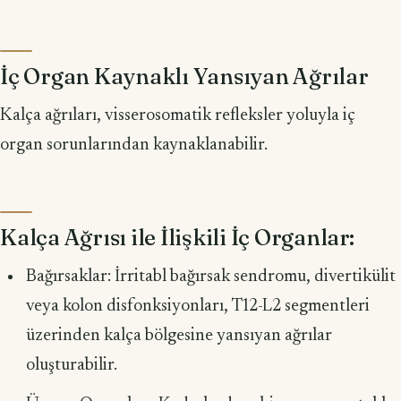
İç Organ Kaynaklı Yansıyan Ağrılar
Kalça ağrıları, visserosomatik refleksler yoluyla iç
organ sorunlarından kaynaklanabilir.
Kalça Ağrısı ile İlişkili İç Organlar:
Bağırsaklar: İrritabl bağırsak sendromu, divertikülit
veya kolon disfonksiyonları, T12-L2 segmentleri
üzerinden kalça bölgesine yansıyan ağrılar
oluşturabilir.