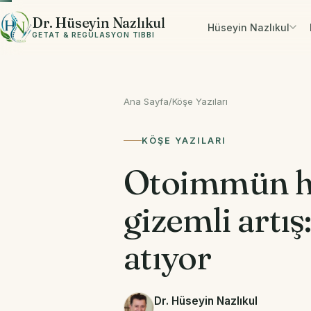
İçeriğe geç
Dr. Hüseyin Nazlıkul
Hüseyin Nazlıkul
GETAT & REGÜLASYON TIBBI
Ana Sayfa
/
Köşe Yazıları
KÖŞE YAZILARI
Otoimmün ha
gizemli artı
atıyor
Dr. Hüseyin Nazlıkul