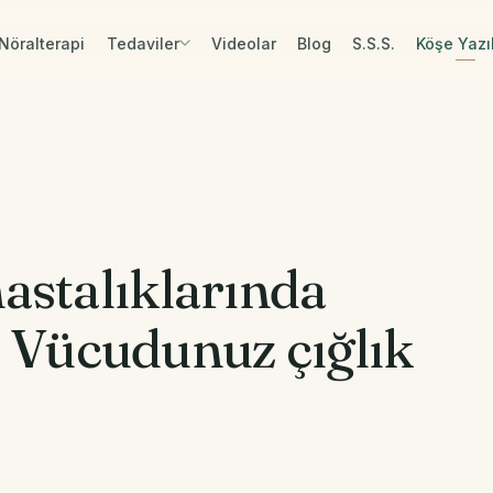
Nöralterapi
Tedaviler
Videolar
Blog
S.S.S.
Köşe Yazıl
stalıklarında
ş: Vücudunuz çığlık