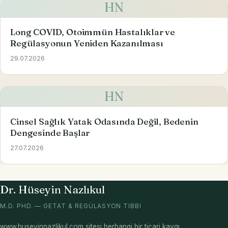
HN
Long COVID, Otoimmün Hastalıklar ve
Regülasyonun Yeniden Kazanılması
29.07.2026
HN
Cinsel Sağlık Yatak Odasında Değil, Bedenin
Dengesinde Başlar
27.07.2026
Dr. Hüseyin Nazlıkul
M.D. PHD. — GETAT & REGÜLASYON TIBBI
www.huseyinnazlikul.com sitesi herhangi bir ticari kaygı