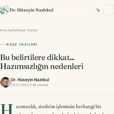
İçeriğe geç
Dr. Hüseyin Nazlıkul
Ana Sayfa
/
Köşe Yazıları
KÖŞE YAZILARI
Bu belirtilere dikkat...
Hazımsızlığın nedenleri
Dr. Hüseyin Nazlıkul
23.01.2022
3 dk okuma
H
azımsızlık, sindirim işleminin herhangi bir