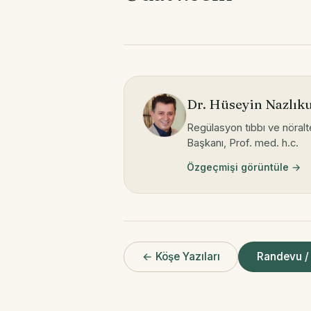
Dr. Hüseyin Nazlık
Regülasyon tıbbı ve nöral
Başkanı, Prof. med. h.c.
Özgeçmişi görüntüle →
← Köşe Yazıları
Randevu / 