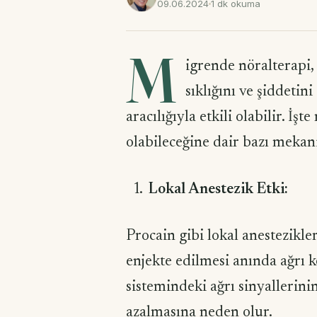
09.06.2024
1 dk okuma
M
igrende nöralterapi,
sıklığını ve şiddetin
aracılığıyla etkili olabilir. İş
olabileceğine dair bazı mekan
Lokal Anestezik Etki:
Procain gibi lokal anestezikler
enjekte edilmesi anında ağrı ke
sistemindeki ağrı sinyallerinin
azalmasına neden olur.