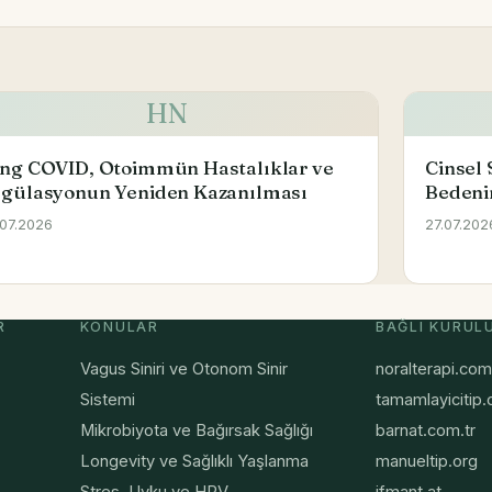
HN
ng COVID, Otoimmün Hastalıklar ve
Cinsel 
gülasyonun Yeniden Kazanılması
Bedeni
.07.2026
27.07.202
R
KONULAR
BAĞLI KURUL
Vagus Siniri ve Otonom Sinir
noralterapi.com
Sistemi
tamamlayicitip.
Mikrobiyota ve Bağırsak Sağlığı
barnat.com.tr
Longevity ve Sağlıklı Yaşlanma
manueltip.org