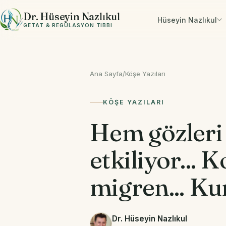
İçeriğe geç
Dr. Hüseyin Nazlıkul
Hüseyin Nazlıkul
GETAT & REGÜLASYON TIBBI
Ana Sayfa
/
Köşe Yazıları
KÖŞE YAZILARI
Hem gözleri
etkiliyor... 
migren... Ku
Dr. Hüseyin Nazlıkul