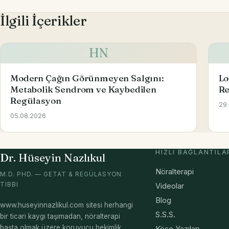
İlgili İçerikler
HN
Modern Çağın Görünmeyen Salgını:
Lo
Metabolik Sendrom ve Kaybedilen
Re
Regülasyon
29
05.08.2026
HIZLI BAĞLANTILA
Dr. Hüseyin Nazlıkul
Nöralterapi
M.D. PHD. — GETAT & REGÜLASYON
TIBBI
Videolar
Blog
www.huseyinnazlikul.com sitesi herhangi
S.S.S.
bir ticari kaygı taşımadan, nöralterapi
başta olmak üzere koruyucu hekimlik