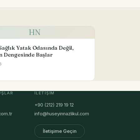
HN
Sağlık Yatak Odasında Değil,
n Dengesinde Başlar
6
UŞLAR
İLETIŞIM
+90 (212) 219 19 12
com.tr
info@huseyinnazlikul.com
İletişime Geçin