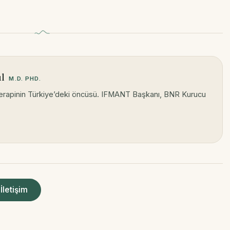
ul
M.D. PHD.
terapinin Türkiye’deki öncüsü. IFMANT Başkanı, BNR Kurucu
İletişim