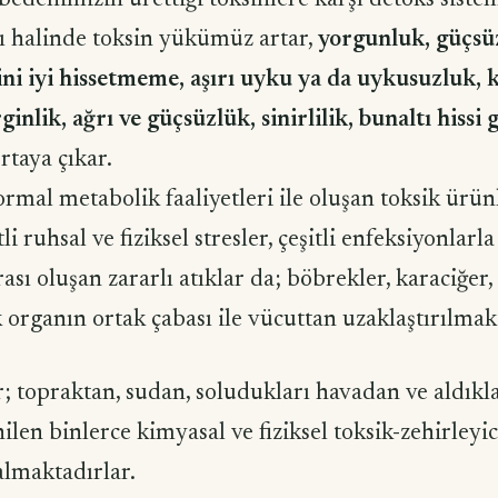
edenimizin ürettiği toksinlere karşı detoks siste
sı halinde toksin yükümüz artar,
yorgunluk, güçsü
ini iyi hissetmeme, aşırı uyku ya da uykusuzluk, k
inlik, ağrı ve güçsüzlük, sinirlilik, bunaltı hissi 
rtaya çıkar.
mal metabolik faaliyetleri ile oluşan toksik ürü
itli ruhsal ve fiziksel stresler, çeşitli enfeksiyonlar
rası oluşan zararlı atıklar da; böbrekler, karaciğer,
k organın ortak çabası ile vücuttan uzaklaştırılmak
r; topraktan, sudan, soludukları havadan ve aldıkl
ilen binlerce kimyasal ve fiziksel toksik-zehirley
kalmaktadırlar.