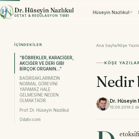
İçeriğe geç
Dr. Hüseyin Nazlıkul
Hüseyin Nazlıkul
GETAT & REGÜLASYON TIBBI
İÇINDEKILER
Ana Sayfa
/
Köşe Yazıla
“BÖBREKLER, KARACİĞER,
KÖŞE YAZILA
AKCİĞER VE DERİ GİBİ
BİRÇOK ORGANIN…”
Nedir 
BAĞIRSAKLARIMIZIN
NORMAL GÖREVİNİ
YAPAMAZ HALE
GELMESİNE NEDEN
Dr. Hüseyin 
OLMAKTADIR
15.06.2019
2 d
Prof. Dr. Hüseyin Nazlıkul
Odatv.com
etoksi