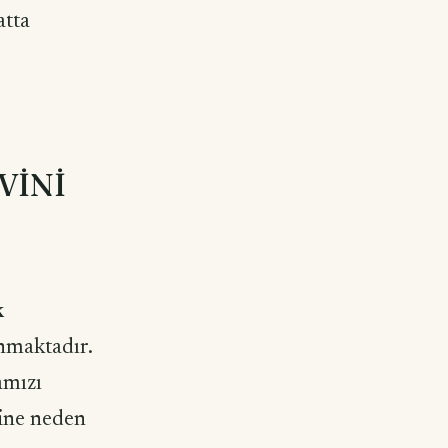
atta
VİNİ
k
anmaktadır.
amızı
ine neden