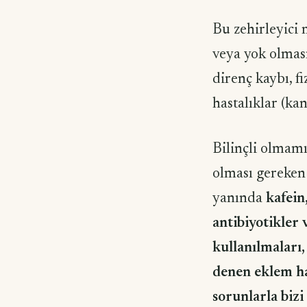
Bu zehirleyici
veya yok olması
direnç kaybı, f
hastalıklar (kan
Bilinçli olmam
olması gereken 
yanında
kafein,
antibiyotikler 
kullanılmaları
denen eklem has
sorunlarla bizi