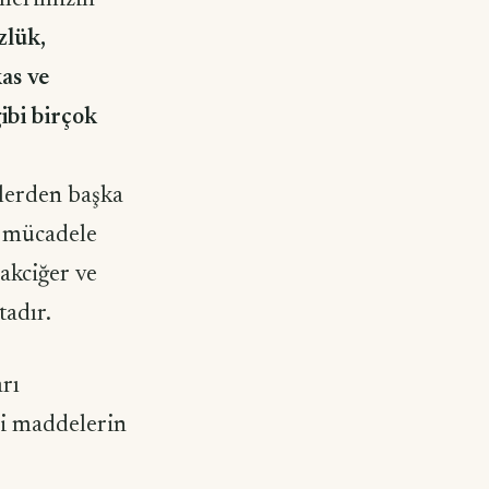
mlerimizin
zlük,
as ve
gibi birçok
nlerden başka
la mücadele
 akciğer ve
tadır.
arı
ici maddelerin