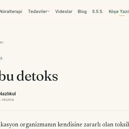
Nöralterapi
Tedaviler
Videolar
Blog
S.S.S.
Köşe Yazıl
rı
RI
bu detoks
Nazlıkul
k okuma
fikasyon organizmanın kendisine zararlı olan toksi