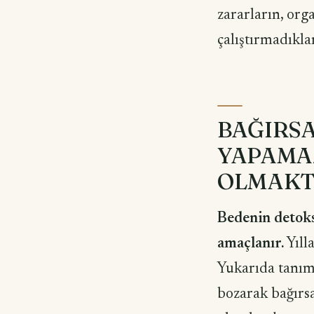
zararların, org
çalıştırmadıkla
BAĞIRS
YAPAMA
OLMAKT
Bedenin detoks
amaçlanır.
Yıll
Yukarıda tanım
bozarak bağırs