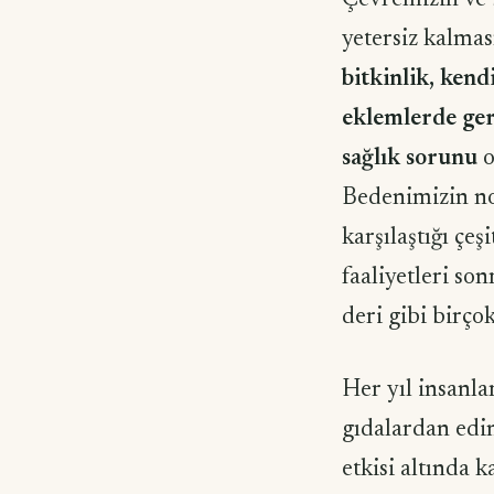
Çevremizin ve b
yetersiz kalma
bitkinlik, kend
eklemlerde gerg
sağlık sorunu
o
Bedenimizin nor
karşılaştığı çeş
faaliyetleri son
deri gibi birço
Her yıl insanla
gıdalardan edin
etkisi altında 