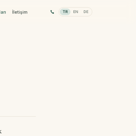
arı
İletişim
TR
EN
DE
k