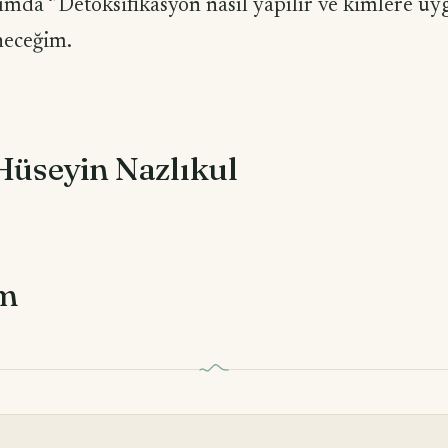
ımda ‘’Detoksifikasyon nasıl yapılır ve kimlere uyg
neceğim.
 Hüseyin Nazlıkul
om