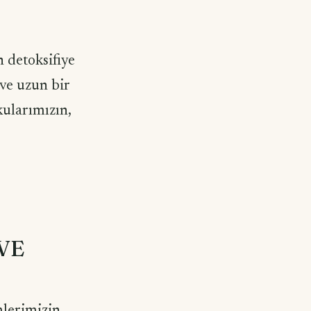
n detoksifiye
 ve uzun bir
ularımızın,
VE