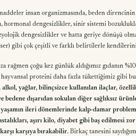
 maddeler insan organizmasında, beden direncinin
, hormonal dengesizlikler, sinir sistemi bozuklukl
izyolojik dengesizlikler ve hatta geriye dönüşü ol
ser) gibi çok çeşitli ve farklı belirtilerle kendilerin
ıza rağmen çoğu kez günlük aldığımız gıdanın %10
hayvansal proteini daha fazla tükettiğimiz gibi b
 alkol, yağlar, bilinçsizce kullanılan ilaçlar, özelli
ve bedene dışarıdan sokulan diğer sağlıksız ürünl
, yaşamın ileri dönemlerinde kalp-damar problemle
talıkları, aşırı kilo, diyabet gibi baş edilmesi zo
 karşı karşıya bırakabilir
. Birkaç tanesini saydığı