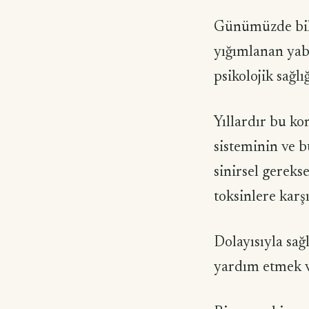
Günümüzde bili
yığımlanan yaba
psikolojik sağlı
Yıllardır bu ko
sisteminin ve 
sinirsel gerekse
toksinlere karş
Dolayısıyla sağl
yardım etmek v