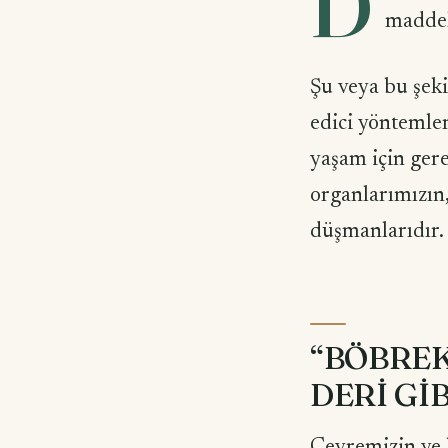
D
maddel
Şu veya bu şeki
edici yöntemler
yaşam için ger
organlarımızın,
düşmanlarıdır.
“BÖBREK
DERİ Gİ