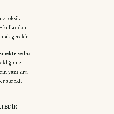
ız toksik
e kullanılan
amak gerekir.
üzmekte ve bu
aldığımız
rın yanı sıra
er sürekli
KTEDİR