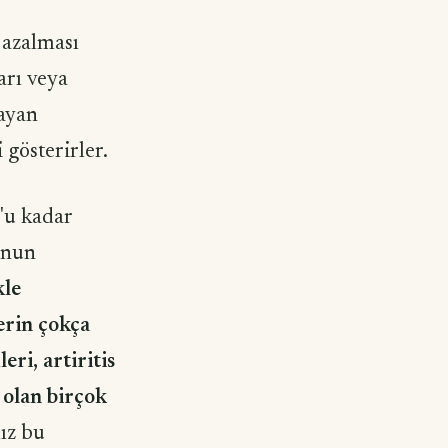
 azalması
arı veya
mayan
i gösterirler.
'u kadar
unun
kle
erin çokça
ri, artiritis
r olan birçok
mız bu