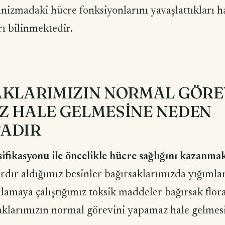
anizmadaki hücre fonksiyonlarını yavaşlattıkları h
rı bilinmektedir.
AKLARIMIZIN NORMAL GÖRE
Z HALE GELMESİNE NEDEN
ADIR
ifikasyonu ile öncelikle hücre sağlığını kazanma
ardır aldığımız besinler bağırsaklarımızda yığıml
lamaya çalıştığımız toksik maddeler bağırsak flor
aklarımızın normal görevini yapamaz hale gelmes