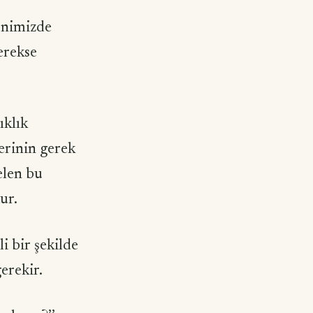
enimizde
erekse
ıklık
erinin gerek
gelen bu
ur.
i bir şekilde
erekir.