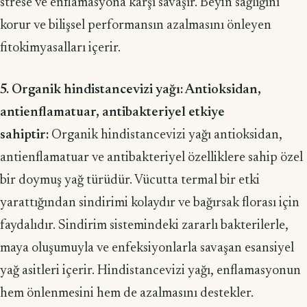
strese ve enflamasyona karşı savaşır. Beyin sağlığını
korur ve bilişsel performansın azal­masını önleyen
fitokimyasalları içerir.
5. Organik hindistancevizi yağı: Antioksidan,
antienflamatuar, antibakte­riyel etkiye
sahiptir:
Organik hindistancevizi yağı antioksidan,
antienflamatuar ve antibakteriyel özelliklere sahip özel
bir doymuş yağ türüdür. Vücutta termal bir etki
yarattığın­dan sindirimi kolaydır ve bağırsak florası için
faydalıdır. Sindirim sistemindeki zararlı bakterilerle,
maya oluşumuyla ve enfeksiyonlarla savaşan esansiyel
yağ asitleri içerir. Hindistancevizi yağı, enflamasyonun
hem önlenmesini hem de azal­masını destekler.