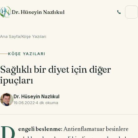
İçeriğe geç
Dr. Hüseyin Nazlıkul
Ana Sayfa
/
Köşe Yazıları
KÖŞE YAZILARI
Sağlıklı bir diyet için diğer
ipuçları
Dr. Hüseyin Nazlıkul
19.06.2022
4 dk okuma
D
engeli beslenme:
Antienflamatuar besinlere