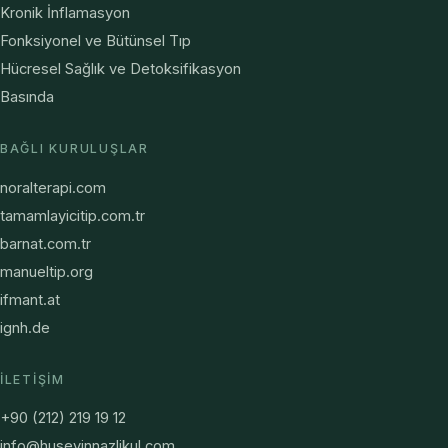
Kronik İnflamasyon
Fonksiyonel ve Bütünsel Tıp
Hücresel Sağlık ve Detoksifikasyon
Basında
BAĞLI KURULUŞLAR
noralterapi.com
tamamlayicitip.com.tr
barnat.com.tr
manueltip.org
ifmant.at
ignh.de
İLETIŞIM
+90 (212) 219 19 12
info@huseyinnazlikul.com