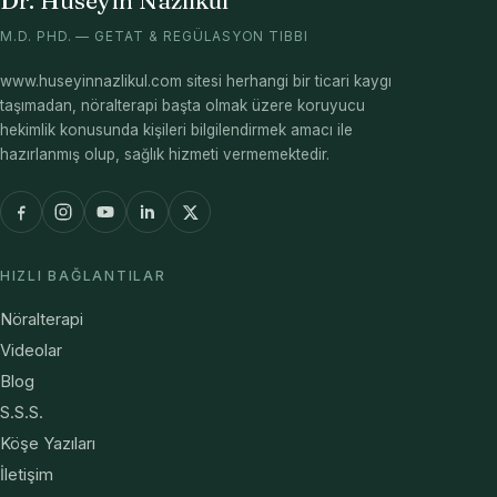
Dr. Hüseyin Nazlıkul
M.D. PHD. — GETAT & REGÜLASYON TIBBI
www.huseyinnazlikul.com sitesi herhangi bir ticari kaygı
taşımadan, nöralterapi başta olmak üzere koruyucu
hekimlik konusunda kişileri bilgilendirmek amacı ile
hazırlanmış olup, sağlık hizmeti vermemektedir.
HIZLI BAĞLANTILAR
Nöralterapi
Videolar
Blog
S.S.S.
Köşe Yazıları
İletişim