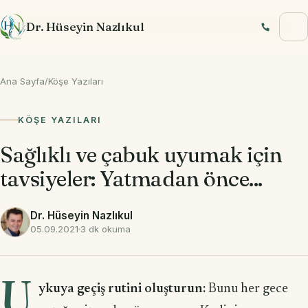
İçeriğe geç
Dr. Hüseyin Nazlıkul
Ana Sayfa
/
Köşe Yazıları
KÖŞE YAZILARI
Sağlıklı ve çabuk uyumak için
tavsiyeler: Yatmadan önce...
Dr. Hüseyin Nazlıkul
05.09.2021
3 dk okuma
U
ykuya geçiş rutini oluşturun:
Bunu her gece