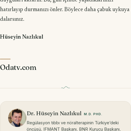
duyguları aktarın. Bu, gün içinde yaşadıklarınızı
hatırlayıp durmanızı önler. Böylece daha çabuk uykuya
dalarsınız.
Hüseyin Nazlıkul
Odatv.com
Dr. Hüseyin Nazlıkul
M.D. PHD.
Regülasyon tıbbı ve nöralterapinin Türkiye’deki
öncüsü. IFMANT Başkanı, BNR Kurucu Başkanı,