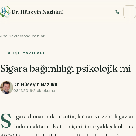
İçeriğe geç
Dr. Hüseyin Nazlıkul
Ana Sayfa
/
Köşe Yazıları
KÖŞE YAZILARI
Sigara bağımlılığı psikolojik mi
Dr. Hüseyin Nazlıkul
03.11.2019
2 dk okuma
S
igara dumanında nikotin, katran ve zehirli gazlar
bulunmaktadır. Katran içerisinde yaklaşık olarak