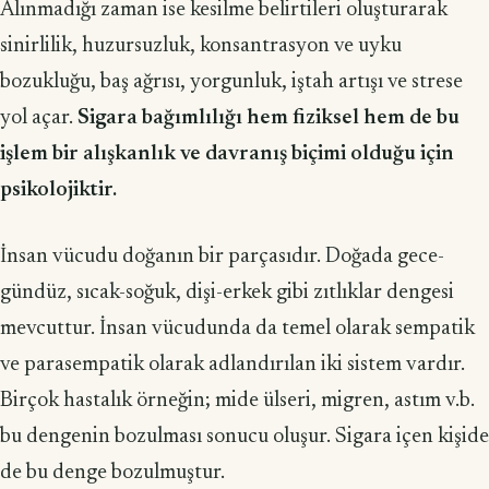
Alınmadığı zaman ise kesilme belirtileri oluşturarak
sinirlilik, huzursuzluk, konsantrasyon ve uyku
bozukluğu, baş ağrısı, yorgunluk, iştah artışı ve strese
yol açar.
Sigara bağımlılığı hem fiziksel hem de bu
işlem bir alışkanlık ve davranış biçimi olduğu için
psikolojiktir.
İnsan vücudu doğanın bir parçasıdır. Doğada gece-
gündüz, sıcak-soğuk, dişi-erkek gibi zıtlıklar dengesi
mevcuttur. İnsan vücudunda da temel olarak sempatik
ve parasempatik olarak adlandırılan iki sistem vardır.
Birçok hastalık örneğin; mide ülseri, migren, astım v.b.
bu dengenin bozulması sonucu oluşur. Sigara içen kişide
de bu denge bozulmuştur.