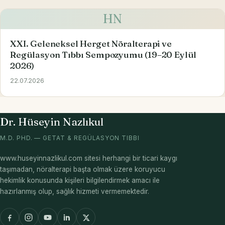
HN
XXI. Geleneksel Herget Nöralterapi ve
Regülasyon Tıbbı Sempozyumu (19–20 Eylül
2026)
22.07.2026
Dr. Hüseyin Nazlıkul
M.D. PHD. — GETAT & REGÜLASYON TIBBI
www.huseyinnazlikul.com sitesi herhangi bir ticari kaygı
taşımadan, nöralterapi başta olmak üzere koruyucu
hekimlik konusunda kişileri bilgilendirmek amacı ile
hazırlanmış olup, sağlık hizmeti vermemektedir.