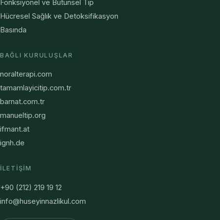
Fonksiyonel ve Bütünsel Tıp
Hücresel Sağlık ve Detoksifikasyon
Basında
BAĞLI KURULUŞLAR
noralterapi.com
tamamlayicitip.com.tr
barnat.com.tr
manueltip.org
ifmant.at
ignh.de
İLETIŞIM
+90 (212) 219 19 12
info@huseyinnazlikul.com