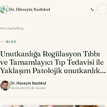
İçeriğe geç
Dr. Hüseyin Nazlıkul
Ana Sayfa
/
Blog
BLOG
Unutkanlığa Regülasyon Tıbbı
ve Tamamlayıcı Tıp Tedavisi ile
Yaklaşım Patolojik unutkanlık…
Dr. Hüseyin Nazlıkul
04.04.2021
5 dk okuma