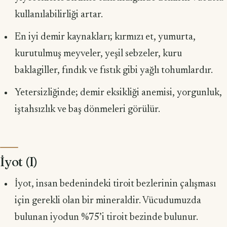
kullanılabilirliği artar.
En iyi demir kaynakları; kırmızı et, yumurta,
kurutulmuş meyveler, yeşil sebzeler, kuru
baklagiller, fındık ve fıstık gibi yağlı tohumlardır.
Yetersizliğinde; demir eksikliği anemisi, yorgunluk,
iştahsızlık ve baş dönmeleri görülür.
İyot (I)
İyot, insan bedenindeki tiroit bezlerinin çalışması
için gerekli olan bir mi­neraldir. Vücudumuzda
bulunan iyodun %75’i tiroit bezinde bulunur.