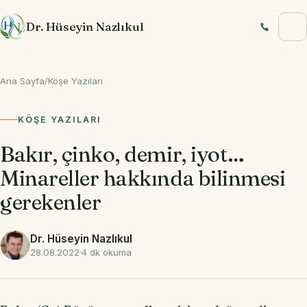
İçeriğe geç
Dr. Hüseyin Nazlıkul
Ana Sayfa
/
Köşe Yazıları
KÖŞE YAZILARI
Bakır, çinko, demir, iyot…
Minareller hakkında bilinmesi
gerekenler
Dr. Hüseyin Nazlıkul
28.08.2022
4 dk okuma