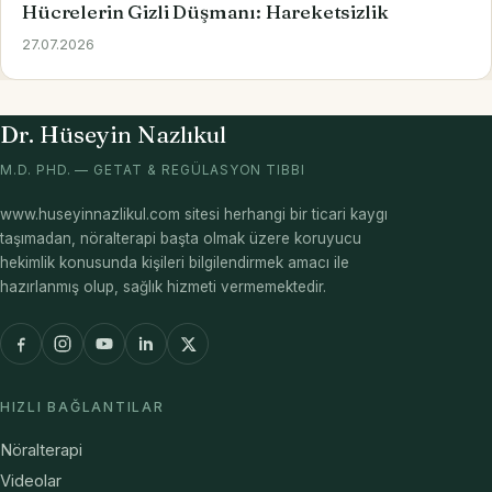
Hücrelerin Gizli Düşmanı: Hareketsizlik
27.07.2026
Dr. Hüseyin Nazlıkul
M.D. PHD. — GETAT & REGÜLASYON TIBBI
www.huseyinnazlikul.com sitesi herhangi bir ticari kaygı
taşımadan, nöralterapi başta olmak üzere koruyucu
hekimlik konusunda kişileri bilgilendirmek amacı ile
hazırlanmış olup, sağlık hizmeti vermemektedir.
HIZLI BAĞLANTILAR
Nöralterapi
Videolar