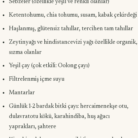
Sebzeler (özellikle yeşil ve renkli olanlar)
Ketentohumu, chia tohumu, susam, kabak çekirdeği
Haşlanmış, glütensiz tahıllar, tercihen tam tahıllar
Zeytinyağı ve hindistancevizi yağı özellikle organik,
sızma olanlar
Yeşil çay (çok etkili: Oolong çayı)
Filtrelenmiş içme suyu
Mantarlar
Günlük 1-2 bardak bitki çayı: hercaimenekşe otu,
dulavratotu kökü, kara­hindiba, huş ağacı
yaprakları, şahtere