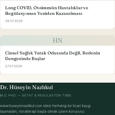
Long COVID, Otoimmün Hastalıklar ve
Regülasyonun Yeniden Kazanılması
29.07.2026
HN
Cinsel Sağlık Yatak Odasında Değil, Bedenin
Dengesinde Başlar
27.07.2026
Dr. Hüseyin Nazlıkul
M.D. PHD. — GETAT & REGÜLASYON TIBBI
www.huseyinnazlikul.com sitesi herhangi bir ticari kaygı
taşımadan, nöralterapi başta olmak üzere koruyucu