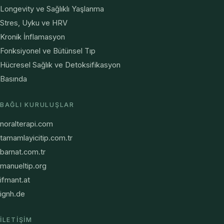
Longevity ve Sağlıklı Yaşlanma
Stres, Uyku ve HRV
Kronik İnflamasyon
Fonksiyonel ve Bütünsel Tıp
Hücresel Sağlık ve Detoksifikasyon
Basında
BAĞLI KURULUŞLAR
noralterapi.com
tamamlayicitip.com.tr
barnat.com.tr
manueltip.org
ifmant.at
ignh.de
İLETIŞIM