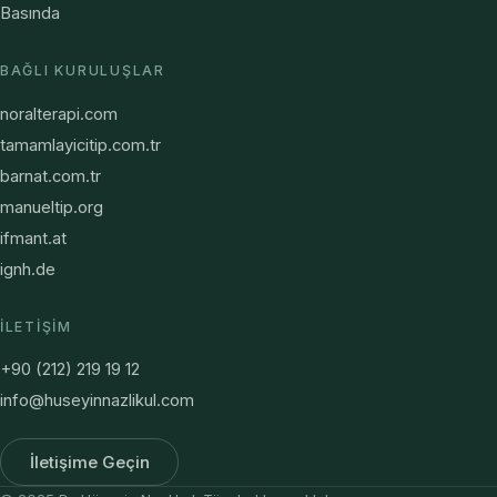
Basında
BAĞLI KURULUŞLAR
noralterapi.com
tamamlayicitip.com.tr
barnat.com.tr
manueltip.org
ifmant.at
ignh.de
İLETIŞIM
+90 (212) 219 19 12
info@huseyinnazlikul.com
İletişime Geçin