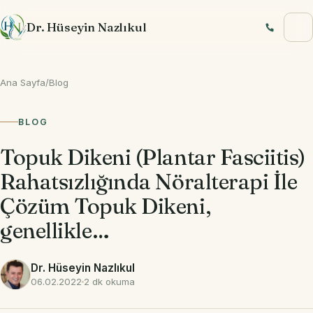
İçeriğe geç
Dr. Hüseyin Nazlıkul
Ana Sayfa
/
Blog
BLOG
Topuk Dikeni (Plantar Fasciitis)
Rahatsızlığında Nöralterapi İle
Çözüm Topuk Dikeni,
genellikle…
Dr. Hüseyin Nazlıkul
06.02.2022
2 dk okuma