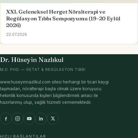
XXI. Geleneksel Herget Nöralterapi ve
Regülasyon Tıbbı Sempozyumu (19–20 Eylül
2026)
22.07.2026
Dr. Hüseyin Nazlıkul
M.D. PHD. — GETAT & REGÜLASYON TIBBI
www.huseyinnazlikul.com sitesi herhangi bir ticari kaygı
taşımadan, nöralterapi başta olmak üzere koruyucu
hekimlik konusunda kişileri bilgilendirmek amacı ile
hazırlanmış olup, sağlık hizmeti vermemektedir.
HIZLI BAĞLANTILAR