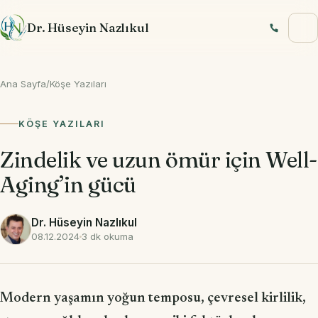
İçeriğe geç
Dr. Hüseyin Nazlıkul
Ana Sayfa
/
Köşe Yazıları
KÖŞE YAZILARI
Zindelik ve uzun ömür için Well-
Aging’in gücü
Dr. Hüseyin Nazlıkul
08.12.2024
3 dk okuma
Modern yaşamın yoğun temposu, çevresel kirlilik,