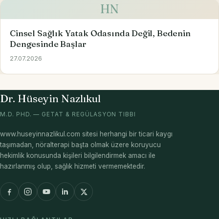
HN
Cinsel Sağlık Yatak Odasında Değil, Bedenin
Dengesinde Başlar
27.07.2026
Dr. Hüseyin Nazlıkul
M.D. PHD. — GETAT & REGÜLASYON TIBBI
www.huseyinnazlikul.com sitesi herhangi bir ticari kaygı
taşımadan, nöralterapi başta olmak üzere koruyucu
hekimlik konusunda kişileri bilgilendirmek amacı ile
hazırlanmış olup, sağlık hizmeti vermemektedir.