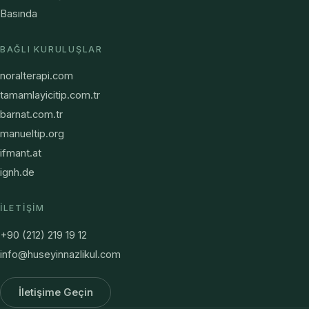
Basında
BAĞLI KURULUŞLAR
noralterapi.com
tamamlayicitip.com.tr
barnat.com.tr
manueltip.org
ifmant.at
ignh.de
İLETIŞIM
+90 (212) 219 19 12
info@huseyinnazlikul.com
İletişime Geçin