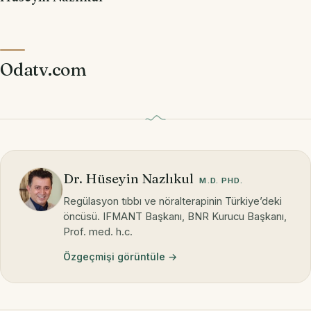
Odatv.com
Dr. Hüseyin Nazlıkul
M.D. PHD.
Regülasyon tıbbı ve nöralterapinin Türkiye’deki
öncüsü. IFMANT Başkanı, BNR Kurucu Başkanı,
Prof. med. h.c.
Özgeçmişi görüntüle →