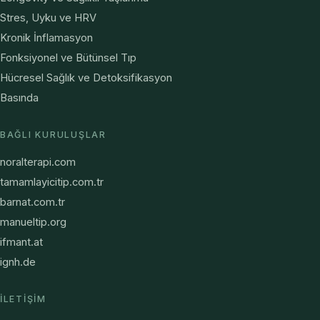
Stres, Uyku ve HRV
Kronik İnflamasyon
Fonksiyonel ve Bütünsel Tıp
Hücresel Sağlık ve Detoksifikasyon
Basında
BAĞLI KURULUŞLAR
noralterapi.com
tamamlayicitip.com.tr
barnat.com.tr
manueltip.org
ifmant.at
ignh.de
İLETIŞIM