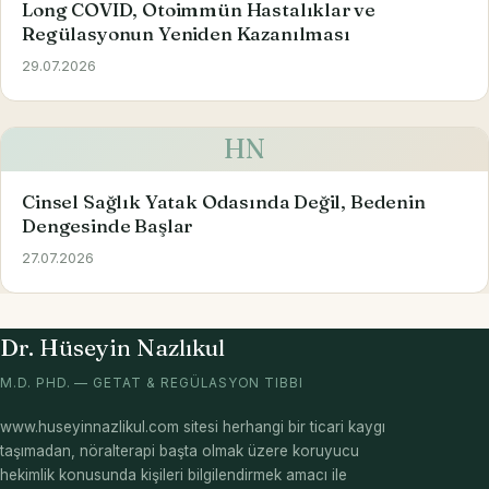
Long COVID, Otoimmün Hastalıklar ve
Regülasyonun Yeniden Kazanılması
29.07.2026
HN
Cinsel Sağlık Yatak Odasında Değil, Bedenin
Dengesinde Başlar
27.07.2026
Dr. Hüseyin Nazlıkul
M.D. PHD. — GETAT & REGÜLASYON TIBBI
www.huseyinnazlikul.com sitesi herhangi bir ticari kaygı
taşımadan, nöralterapi başta olmak üzere koruyucu
hekimlik konusunda kişileri bilgilendirmek amacı ile