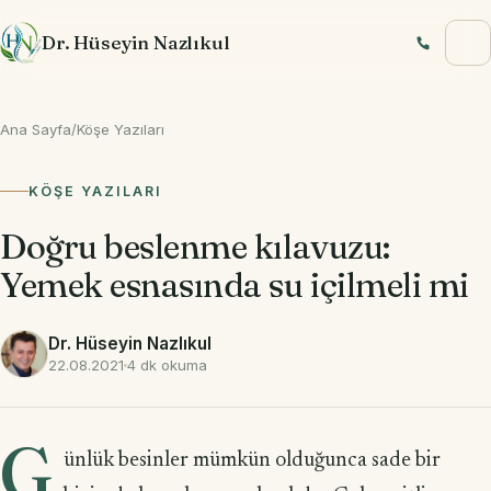
İçeriğe geç
Dr. Hüseyin Nazlıkul
Ana Sayfa
/
Köşe Yazıları
KÖŞE YAZILARI
Doğru beslenme kılavuzu:
Yemek esnasında su içilmeli mi
Dr. Hüseyin Nazlıkul
22.08.2021
4 dk okuma
G
ünlük besinler mümkün olduğunca sade bir