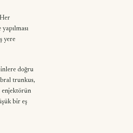
 Her
e yapılması
ş yere
inlere doğru
ebral trunkus,
) enjektörün
üşük bir eş