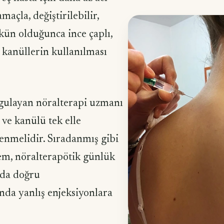
amaçla, değiştirilebilir,
ün olduğunca ince çaplı,
 kanüllerin kullanılması
gulayan nöralterapi uzmanı
ve kanülü tek elle
enmelidir. Sıradanmış gibi
em, nöralterapötik günlük
nda doğru
da yanlış enjeksiyonlara