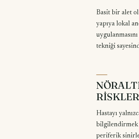
Basit bir alet 
yapıya lokal a
uygulanmasını 
tekniği sayesind
NÖRALTE
RİSKLER
Hastayı yalnızc
bilgilendirmek 
periferik sinir