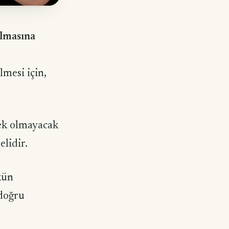
olmasına
lmesi için,
rek olmayacak
lidir.
kün
 doğru