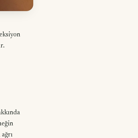
eksiyon
r.
hakkında
neğin
 ağrı